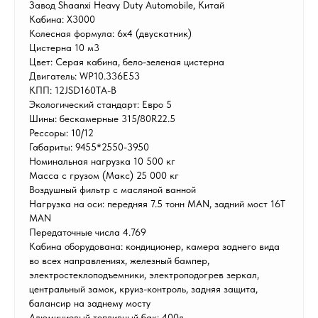
Завод Shaanxi Heavy Duty Automobile, Китай
Кабина: Х3000
Колесная формула: 6х4 (двускатник)
Цистерна 10 м3
Цвет: Серая кабина, бело-зеленая цистерна
Двигатель: WP10.336E53
КПП: 12JSD160TA-B
Экологический стандарт: Евро 5
Шины: бескамерные 315/80R22.5
Рессоры: 10/12
Габариты: 9455*2550-3950
Номинальная нагрузка 10 500 кг
Масса с грузом (Макс) 25 000 кг
Воздушный фильтр с масляной ванной
Нагрузка на оси: передняя 7.5 тонн MAN, задний мост 16T
MAN
Передаточные числа 4.769
Кабина оборудована: кондиционер, камера заднего вида
во всех направлениях, железный бампер,
электростеклоподъемники, электроподогрев зеркал,
центральный замок, круиз-контроль, задняя защита,
балансир на заднему мосту
Алюминиевый топливный бак: 400л.