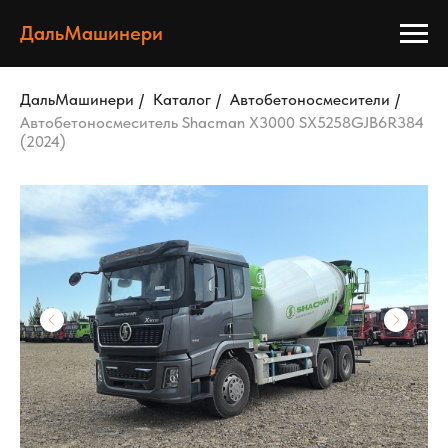
ДальМашинери
ДальМашинери
/
Каталог
/
Автобетоносмесители
/
Автобетоносмеситель Shacman X3000 SX5258GJB6R384
(2024)