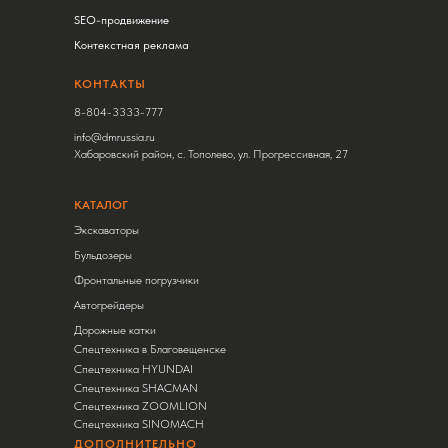
SEO-продвижение
Контекстная реклама
КОНТАКТЫ
8-804-3333-777
info@dmrussia.ru
Хабаровский район, с. Тополево, ул. Прогрессивная, 27
КАТАЛОГ
Экскаваторы
Бульдозеры
Фронтальные погрузчики
Автогрейдеры
Дорожные катки
Спецтехника в Благовещенске
Спецтехника HYUNDAI
Спецтехника SHACMAN
Спецтехника ZOOMLION
Спецтехника SINOMACH
ДОПОЛНИТЕЛЬНО