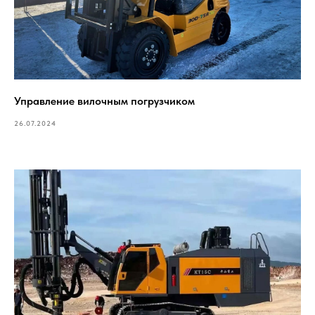
Управление вилочным погрузчиком
26.07.2024
КОНТАКТЫ
8-804-3333-777
info@dmrussia.ru
Хабаровский район, с. Тополево, ул.