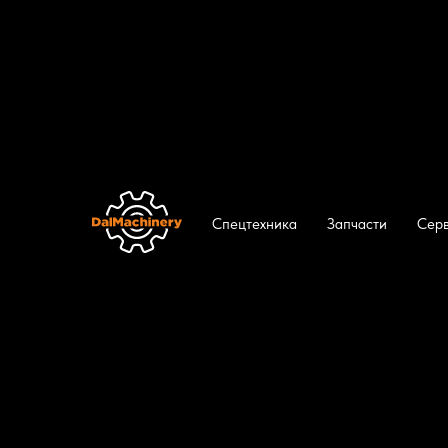
ДальМашинери
/
Каталог
/
Бульдозеры
/
Б
Спецтехника
Запчасти
Сер