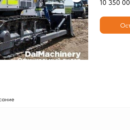
10 350 00
Ост
сание