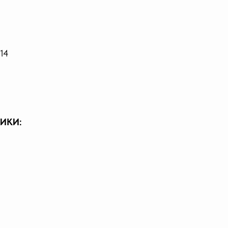
14
ИКИ: