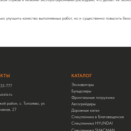
ько улучшить качество выполняемых работ, но и существенно повысить без
АКТЫ
КАТАЛОГ
Экскаваторы
33-777
Бульдозеры
ssia.ru
Фронтальные погрузчики
ий район, с. Тополево, ул.
Автогрейдеры
ивная, 27
Дорожные катки
Спецтехника в Благовещенске
Спецтехника HYUNDAI
Спецтехника SHACMAN