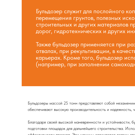
Бульдозер служит для послойного ко
перемещения грунтов, полезных иск
строительных и других материалов п
дорог, гидротехнических и других и
Также бульдозер применяется при ра
отвалах, при рекультивации, в качес
карьерах. Кроме того, бульдозер исп
(например, при заполнении самоход
Бульдозеры массой 25 тонн представляют собой незаменим
обеспечивают высокую производительность и надежность, ч
Благодаря своей высокой маневренности и устойчивости, б
подготовки площадок для дальнейшего строительства. Исп
эффективности проекта. Эти машины отличаются долгим ср