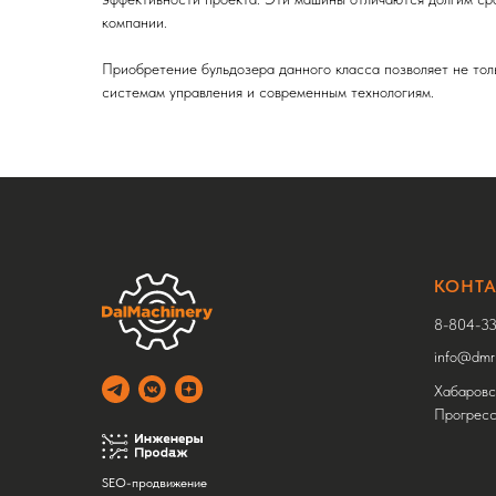
компании.
Приобретение бульдозера данного класса позволяет не тол
системам управления и современным технологиям.
КОНТ
8-804-33
info@dmru
Хабаровск
Прогресс
SEO-продвижение