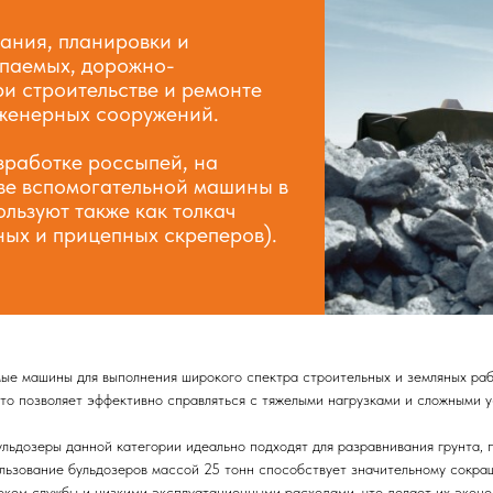
пания, планировки и
опаемых, дорожно-
ри строительстве и ремонте
нженерных сооружений.
зработке россыпей, на
тве вспомогательной машины в
ользуют также как толкач
ных и прицепных скреперов).
ые машины для выполнения широкого спектра строительных и земляных раб
то позволяет эффективно справляться с тяжелыми нагрузками и сложными у
ульдозеры данной категории идеально подходят для разравнивания грунта,
ользование бульдозеров массой 25 тонн способствует значительному сокр
оком службы и низкими эксплуатационными расходами, что делает их экон