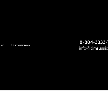
ульдозеры 25 тонн
8-804-3333-
вис
О компании
info@dmrussia
 тонн
ы SHEHWA
Бульдозеры с рыхлителем