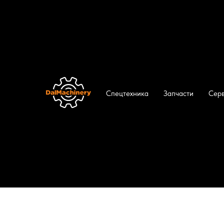
ДальМашинери
/
Каталог
/
Бульдозеры
/
Б
Спецтехника
Запчасти
Сер
Бульдозеры 25
Бульдозеры SINOMACH
Бульдозер