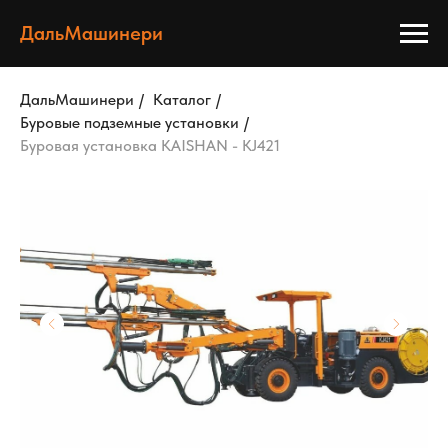
ДальМашинери
ДальМашинери
/
Каталог
/
Буровые подземные установки
/
Буровая установка KAISHAN - KJ421