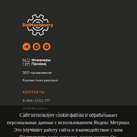
SEO-продвижение
Контекстная реклама
КОНТАКТЫ
8-804-3333-777
info@dmrussia.ru
Хабаровский район, с. Тополево, ул. Прогрессивная, 27
Сайт использует cookie-файлы и обрабатывает
персональные данные с использованием Яндекс Метрики.
КАТАЛОГ
Это улучшает работу сайта и взаимодействие с ним.
Экскаваторы