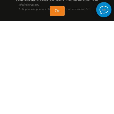
info@dmrussia.ru
Хабаровский район, с. Тополево, ул. Прогрессивная, 27
Ок
КАТАЛОГ
Экскаваторы
Бульдозеры
Фронтальные погрузчики
Автогрейдеры
Дорожные катки
Спецтехника в Благовещенске
Спецтехника HYUNDAI
Спецтехника SHACMAN
Спецтехника ZOOMLION
Спецтехника SINOMACH
ДОПОЛНИТЕЛЬНО
Запчасти
Статьи
Сервис
Контакты