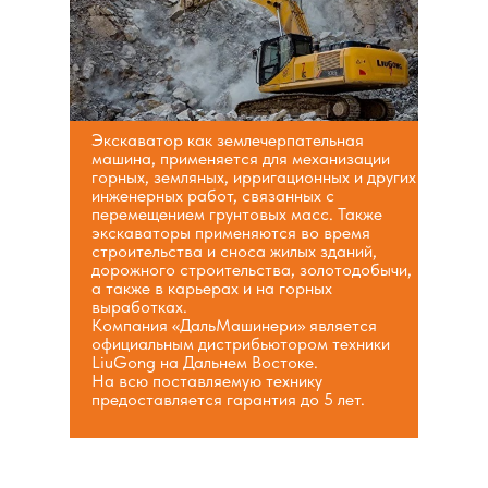
Экскаватор как землечерпательная
машина, применяется для механизации
горных, земляных, ирригационных и других
инженерных работ, связанных с
перемещением грунтовых масс. Также
экскаваторы применяются во время
строительства и сноса жилых зданий,
дорожного строительства, золотодобычи,
а также в карьерах и на горных
выработках.
Компания «ДальМашинери» является
официальным дистрибьютором техники
LiuGong на Дальнем Востоке.
На всю поставляемую технику
предоставляется гарантия до 5 лет.