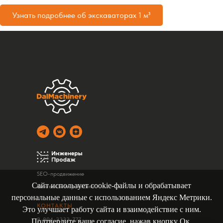
Узнать подробнее об экскаваторах 1 м³
SEO-продвижение
Сайт использует cookie-файлы и обрабатывает
Контекстная реклама
персональные данные с использованием Яндекс Метрики.
КОНТАКТЫ
Это улучшает работу сайта и взаимодействие с ним.
8-804-3333-777
Подтвердите ваше согласие, нажав кнопку Ок.