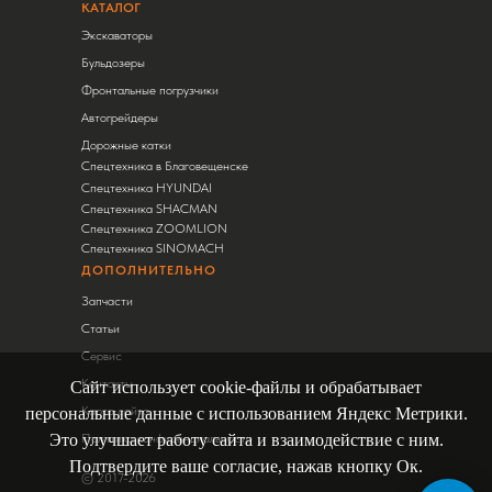
КАТАЛОГ
Экскаваторы
Бульдозеры
Фронтальные погрузчики
Автогрейдеры
Дорожные катки
Спецтехника в Благовещенске
Спецтехника HYUNDAI
Спецтехника SHACMAN
Спецтехника ZOOMLION
Спецтехника SINOMACH
ДОПОЛНИТЕЛЬНО
Запчасти
Статьи
Сервис
Контакты
Сайт использует cookie-файлы и обрабатывает
Карта сайта
персональные данные с использованием Яндекс Метрики.
Это улучшает работу сайта и взаимодействие с ним.
Политика конфиденциальности
Подтвердите ваше согласие, нажав кнопку Ок.
© 2017-2026