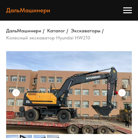
ДальМашинери
ДальМашинери
/
Каталог
/
Экскаваторы
/
Колесный экскаватор Hyundai HW210