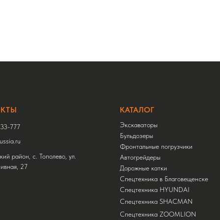
АКТЫ
КАТАЛОГ
Экскаваторы
33-777
Бульдозеры
ssia.ru
Фронтальные погрузчики
ий район, с. Тополево, ул.
Автогрейдеры
ивная, 27
Дорожные катки
Спецтехника в Благовещенске
Спецтехника HYUNDAI
Спецтехника SHACMAN
Спецтехника ZOOMLION