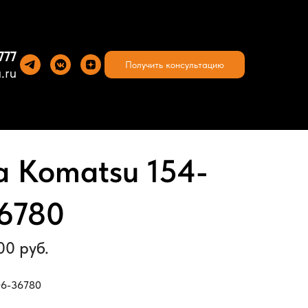
777
Получить консультацию
.ru
 Komatsu 154-
6780
00 руб.
06-36780