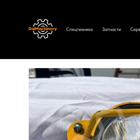
Спецтехника
Запчасти
Сер
ДальМашинери
/
Каталог
/
Запчасти
/
Фар