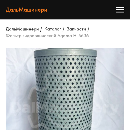
ДальМашинери
ДальМашинери
/
Каталог
/
Запчасти
/
Фильтр гидравлический Agama H-5636