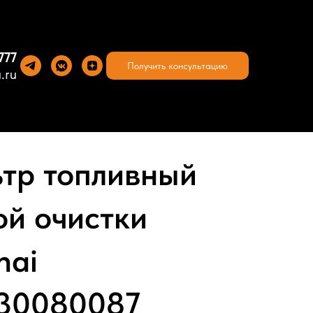
777
Получить консультацию
.ru
тр топливный
ой очистки
hai
30080087