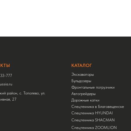
АКТЫ
КАТАЛОГ
Экскаваторы
33-777
Бульдозеры
ssia.ru
Фронтальные погрузчики
ий район, с. Тополево, ул.
Автогрейдеры
ивная, 27
Дорожные катки
Спецтехника в Благовещенске
Спецтехника HYUNDAI
Спецтехника SHACMAN
Спецтехника ZOOMLION