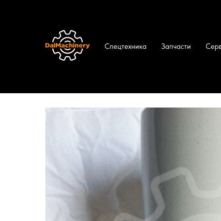
Спецтехника
Запчасти
Сер
ДальМашинери
/
Каталог
/
Запчасти
/
Фил