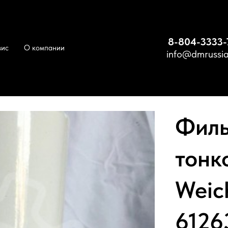
8-804-3333-
вис
О компании
info@dmrussia
ьтр топливный тонкой очистки Weichai 612630080087
Филь
тонк
Weic
6126