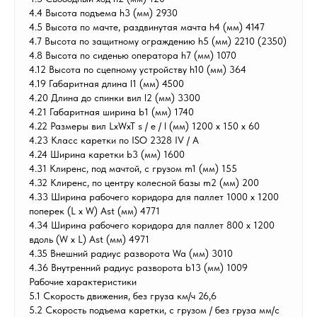
4.4 Высота подъема h3 (мм) 2930
4.5 Высота по мачте, раздвинутая мачта h4 (мм) 4147
4.7 Высота по защитному ограждению h5 (мм) 2210 (2350)
4.8 Высота по сиденью оператора h7 (мм) 1070
4.12 Высота по сцепному устройству h10 (мм) 364
4.19 Габаритная длина l1 (мм) 4500
4.20 Длина до спинки вил l2 (мм) 3300
4.21 Габаритная ширина b1 (мм) 1740
4.22 Размеры вил LxWxT s / e / l (мм) 1200 x 150 x 60
4.23 Класс каретки по ISO 2328 IV / A
4.24 Ширина каретки b3 (мм) 1600
4.31 Клиренс, под мачтой, с грузом m1 (мм) 155
4.32 Клиренс, по центру колесной базы m2 (мм) 200
4.33 Ширина рабочего коридора для паллет 1000 х 1200
поперек (L x W) Ast (мм) 4771
4.34 Ширина рабочего коридора для паллет 800 х 1200
вдоль (W x L) Ast (мм) 4971
4.35 Внешний радиус разворота Wa (мм) 3010
4.36 Внутренний радиус разворота b13 (мм) 1009
Рабочие характеристики
5.1 Скорость движения, без груза км/ч 26,6
5.2 Скорость подъема каретки, с грузом / без груза мм/с