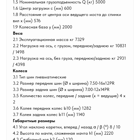
1.5 Номинальная грузоподъемность Q (кг) 5000
1.6 Центр загрузки c (мм) 600
1.8 Расстояние от центра оси ведущего моста до спинки
вил x (мм) 576
1.9 Колесная база y (мм) 2000
Веса
2.1 Эксплуатационная масса кг 7329
2.2 Нагрузка на ось, с грузом, переднюю/заднюю кг 10831
/ 1498
2.3 Нагрузка на ось, без груза, переднюю/заднюю кг 2931
/ 4398
Колеса
3.1 Тип шин пневматические
3.2 Размер передних шин (Ø x ширина) 7.50-16x12PR
3.3 Размер задних шин (Ø x ширина) 7.00-12x14PR
3.5 Количество колес, передние / задние (x = ведущие) 4 x
2
3.6 Колея передних колес b10 (мм) 1282
3.7 Колея задних колес b11 (мм) 1140
Габаритные размеры
4.1 Угол наклона каретки, вперед / назад α / β (°) 8 / 10
4.2 Высота по мачте, сложенная мачта h1 (мм) 2220
4.3 Свободный ход h2 (мм) 120