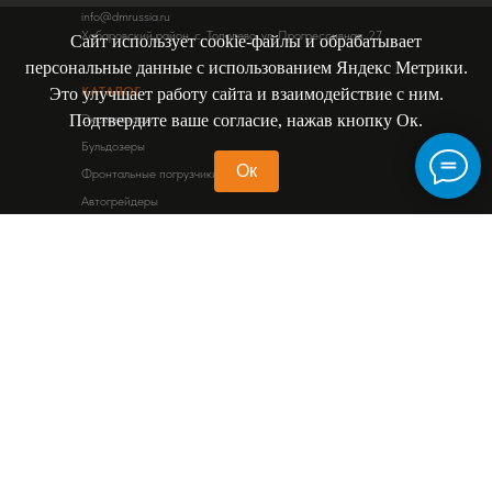
info@dmrussia.ru
Хабаровский район, с. Тополево, ул. Прогрессивная, 27
Сайт использует cookie-файлы и обрабатывает
персональные данные с использованием Яндекс Метрики.
КАТАЛОГ
Это улучшает работу сайта и взаимодействие с ним.
Экскаваторы
Подтвердите ваше согласие, нажав кнопку Ок.
Бульдозеры
Ок
Фронтальные погрузчики
Автогрейдеры
Дорожные катки
Спецтехника в Благовещенске
Спецтехника HYUNDAI
Спецтехника SHACMAN
Спецтехника ZOOMLION
Спецтехника SINOMACH
ДОПОЛНИТЕЛЬНО
Запчасти
Статьи
Сервис
Контакты