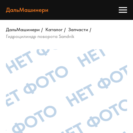
ДальМашинери
ДальМашинери
/
Каталог
/
Запчасти
/
Гидроцилиндр поворота Sandvik