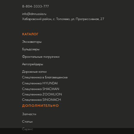
8-804-3333-777
info@dmrussia.ru
Хабаровский район, с. Тополево, ул. Прогрессивная, 27
КАТАЛОГ
Экскаваторы
Бульдозеры
Фронтальные погрузчики
Автогрейдеры
Дорожные катки
Спецтехника в Благовещенске
Спецтехника HYUNDAI
Спецтехника SHACMAN
Спецтехника ZOOMLION
Спецтехника SINOMACH
ДОПОЛНИТЕЛЬНО
Запчасти
Статьи
Сервис