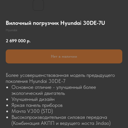
Вилочный погрузчик Hyundai 30DE-7U
Hyundai
2 699 000
р.
Нет в наличии
Более усовершенствованная модель предыдущего
поколения Hyundai 30DE-7
Основное отличие - улучшенный более
экологический двигатель
Улучшенный дизайн
Яркая панель приборов
КОНТАКТЫ
Мачта V300 (STD)
8-804-3333-777
Высокопроизводительная силовая передача
(Комбинация АКПП и ведущего моста Jindao)
info@dmrussia.ru
Хабаровский район, с. Тополево, ул.