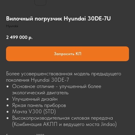
Вилочный погрузчик Hyundai 30DE-7U
Hyundai
2 499 000
р.
Запросить КП
Более усовершенствованная модель предыдущего
поколения Hyundai 30DE-7
Основное отличие - улучшенный более
экологический двигатель
Улучшенный дизайн
Яркая панель приборов
Мачта V300 (STD)
КОНТАКТЫ
Высокопроизводительная силовая передача
8-804-3333-777
(Комбинация АКПП и ведущего моста Jindao)
info@dmrussia.ru
Хабаровский район, с. Тополево, ул.