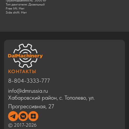
Грузоподъемность: 3000 кг
Прогрессивная, 27
Тип двигателя: Дизельный
Free lift: Нет
Side shift: Нет
© 2017-2026
КАТАЛОГ
Экскаваторы
Бульдозеры
Фронтальные погрузчики
Автогрейдеры
Дорожные катки
Техника в Благовещенске
Спецтехника HYUNDAI
Спецтехника SHACMAN
Спецтехника ZOOMLION
Спецтехника SINOMACH
ДОПОЛНИТЕЛЬНО
Запчасти
Статьи
Сервис
Контакты
Карта сайта
Политика конфиденциальности