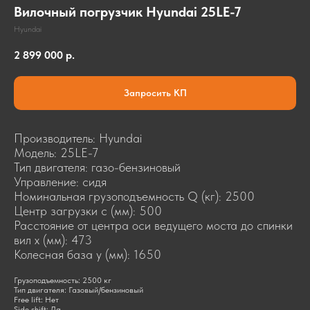
Вилочный погрузчик Hyundai 25LE-7
Hyundai
2 899 000
р.
Запросить КП
Производитель: Hyundai
Модель: 25LE-7
Тип двигателя: газо-бензиновый
Управление: сидя
Номинальная грузоподъемность Q (кг): 2500
Центр загрузки c (мм): 500
Расстояние от центра оси ведущего моста до спинки
КОНТАКТЫ
вил x (мм): 473
8-804-3333-777
Колесная база y (мм): 1650
info@dmrussia.ru
Хабаровский район, с. Тополево, ул.
Грузоподъемность: 2500 кг
Тип двигателя: Газовый/бензиновый
Прогрессивная, 27
Free lift: Нет
Side shift: Да