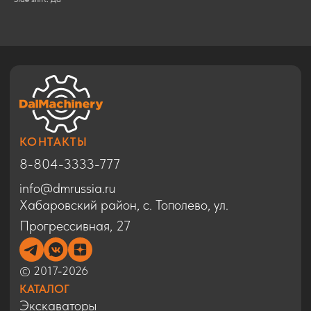
© 2017-2026
КАТАЛОГ
Экскаваторы
Бульдозеры
Фронтальные погрузчики
Автогрейдеры
Дорожные катки
Техника в Благовещенске
Спецтехника HYUNDAI
Спецтехника SHACMAN
Спецтехника ZOOMLION
Спецтехника SINOMACH
ДОПОЛНИТЕЛЬНО
Запчасти
Статьи
Сервис
Контакты
Карта сайта
Политика конфиденциальности