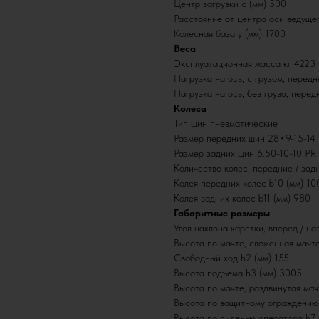
Центр загрузки c (мм) 500
Расстояние от центра оси ведущег
Колесная база y (мм) 1700
Веса
Эксплуатационная масса кг 4223
Нагрузка на ось, с грузом, перед
Нагрузка на ось, без груза, пер
Колеса
Тип шин пневматические
Размер передних шин 28×9-15-14
Размер задних шин 6.50-10-10 PR
Количество колес, передние / задн
Колея передних колес b10 (мм) 10
Колея задних колес b11 (мм) 980
Габаритные размеры
Угол наклона каретки, вперед / наз
Высота по мачте, сложенная мачта
Свободный ход h2 (мм) 155
Высота подъема h3 (мм) 3005
Высота по мачте, раздвинутая мач
Высота по защитному ограждению
Высота по сиденью оператора h7 