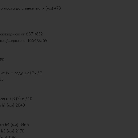
о моста до спинки вил x (мм) 473
нюю/заднюю кг 6371/852
еднюю/заднюю кг 1654/2569
 PR
ие (x = ведущие) 2x / 2
05
ад α / β (°) 6 / 10
 h1 (мм) 2040
та h4 (мм) 3465
 h5 (мм) 2170
(мм) 1186