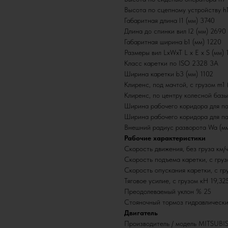
Высота по сцепному устройству h
Габаритная длина l1 (мм) 3740
Длина до спинки вил l2 (мм) 2690
Габаритная ширина b1 (мм) 1220
Размеры вил LxWxT L x E x S (мм
Класс каретки по ISO 2328 3A
Ширина каретки b3 (мм) 1102
Клиренс, под мачтой, с грузом m1 
Клиренс, по центру колесной базы
Ширина рабочего коридора для па
Ширина рабочего коридора для пал
Внешний радиус разворота Wa (м
Рабочие характеристики
Скорость движения, без груза км/
Скорость подъема каретки, с груз
Скорость опускания каретки, с гр
Тяговое усилие, с грузом кН 19,32
Преодолеваемый уклон % 25
Стояночный тормоз гидравлическ
Двигатель
Производитель / модель MITSUBI