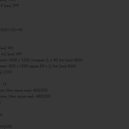
10 (мм) 299
) 1050×125×45
(мм) 145
 m2 (мм) 189
ллет 1000 х 1200 поперек (L x W) Ast (мм) 4066
лет 800 х 1200 вдоль (W x L) Ast (мм) 4266
м) 2395
ч 15
ом / без груза мм/с 450/550
узом / без груза мм/с 480/350
5
ий
SHI/S4S