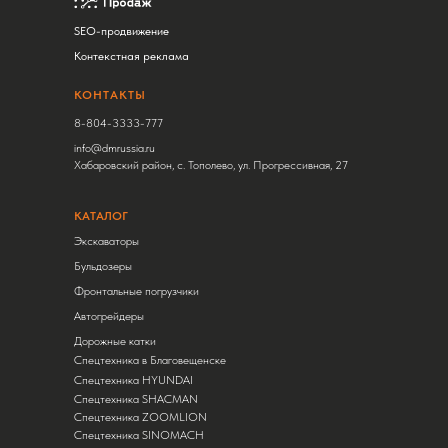
SEO-продвижение
Контекстная реклама
КОНТАКТЫ
8-804-3333-777
info@dmrussia.ru
Хабаровский район, с. Тополево, ул. Прогрессивная, 27
КАТАЛОГ
Экскаваторы
Бульдозеры
Фронтальные погрузчики
Автогрейдеры
Дорожные катки
Спецтехника в Благовещенске
Спецтехника HYUNDAI
Спецтехника SHACMAN
Спецтехника ZOOMLION
Спецтехника SINOMACH