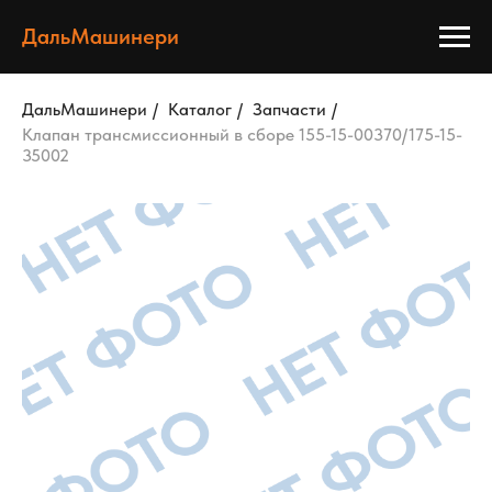
ДальМашинери
ДальМашинери
/
Каталог
/
Запчасти
/
Клапан трансмиссионный в сборе 155-15-00370/175-15-
35002