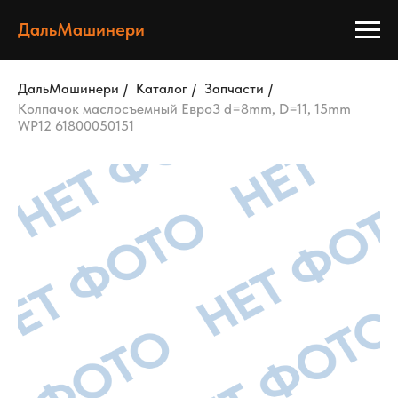
ДальМашинери
ДальМашинери
/
Каталог
/
Запчасти
/
Колпачок маслосъемный Евро3 d=8mm, D=11, 15mm
WP12 61800050151