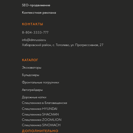
SEO-продвижение
Контекстная реклама
КОНТАКТЫ
8-804-3333-777
info@dmrussia.ru
Хабаровский район, с. Тополево, ул. Прогрессивная, 27
КАТАЛОГ
Экскаваторы
Бульдозеры
Фронтальные погрузчики
Автогрейдеры
Дорожные катки
Спецтехника в Благовещенске
Спецтехника HYUNDAI
Спецтехника SHACMAN
Спецтехника ZOOMLION
Спецтехника SINOMACH
ДОПОЛНИТЕЛЬНО