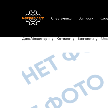
Спецтехника
Запчасти
Сер
ДальМашинери
/
Каталог
/
Запчасти
/
Мех