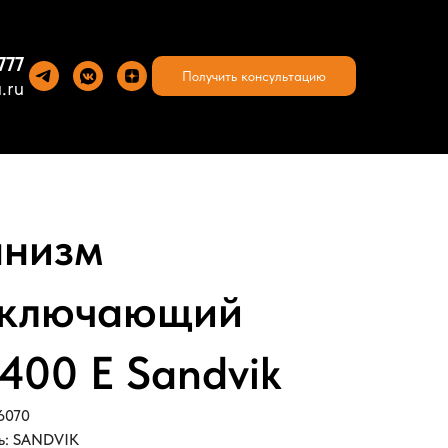
777
Получить консультацию
.ru
низм
еключающий
-400 E Sandvik
6070
ь: SANDVIK