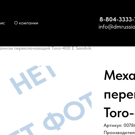
8-804-3333-
вис
О компании
info@dmrussia
анизм переключающий Toro-400 E Sandvik
Меха
пер
Toro
Артикул: 0078
Производител