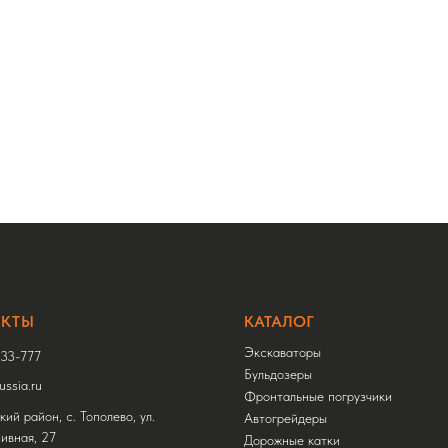
АКТЫ
КАТАЛОГ
Экскаваторы
33-777
Бульдозеры
ssia.ru
Фронтальные погрузчики
ий район, с. Тополево, ул.
Автогрейдеры
ивная, 27
Дорожные катки