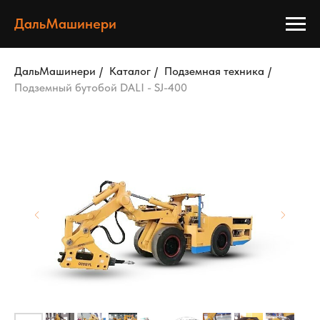
ДальМашинери
ДальМашинери
/
Каталог
/
Подземная техника
/
Подземный бутобой DALI - SJ-400