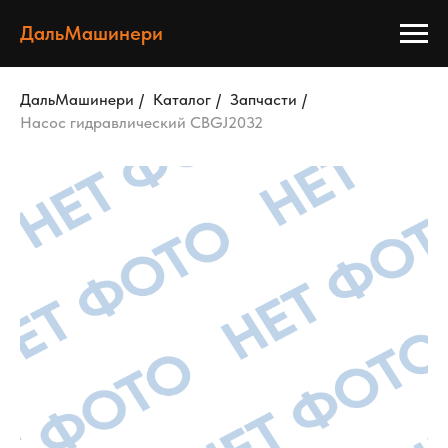
ДальМашинери
ДальМашинери
/
Каталог
/
Запчасти
/
Насос гидравлический CBGJ2032