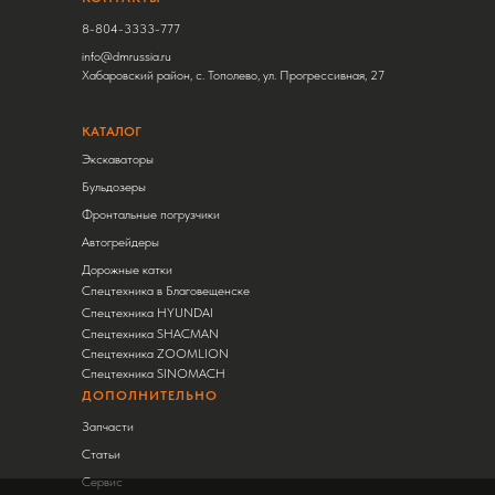
8-804-3333-777
info@dmrussia.ru
Хабаровский район, с. Тополево, ул. Прогрессивная, 27
КАТАЛОГ
Экскаваторы
Бульдозеры
Фронтальные погрузчики
Автогрейдеры
Дорожные катки
Спецтехника в Благовещенске
Спецтехника HYUNDAI
Спецтехника SHACMAN
Спецтехника ZOOMLION
Спецтехника SINOMACH
ДОПОЛНИТЕЛЬНО
Запчасти
Статьи
Сервис