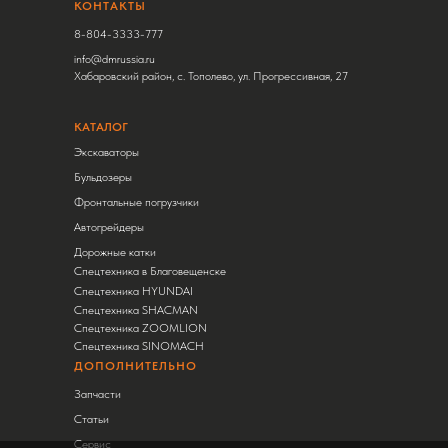
КОНТАКТЫ
8-804-3333-777
info@dmrussia.ru
Хабаровский район, с. Тополево, ул. Прогрессивная, 27
КАТАЛОГ
Экскаваторы
Бульдозеры
Фронтальные погрузчики
Автогрейдеры
Дорожные катки
Спецтехника в Благовещенске
Спецтехника HYUNDAI
Спецтехника SHACMAN
Спецтехника ZOOMLION
Спецтехника SINOMACH
ДОПОЛНИТЕЛЬНО
Запчасти
Статьи
Сервис