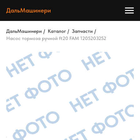
ДальМашинери
ДальМашинери
/
Каталог
/
Запчасти
/
Насос тормоза ручной ft20 FAM 1205203252