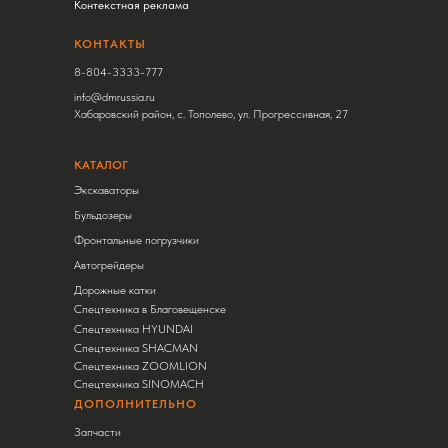
Контекстная реклама
КОНТАКТЫ
8-804-3333-777
info@dmrussia.ru
Хабаровский район, с. Тополево, ул. Прогрессивная, 27
КАТАЛОГ
Экскаваторы
Бульдозеры
Фронтальные погрузчики
Автогрейдеры
Дорожные катки
Спецтехника в Благовещенске
Спецтехника HYUNDAI
Спецтехника SHACMAN
Спецтехника ZOOMLION
Спецтехника SINOMACH
ДОПОЛНИТЕЛЬНО
Запчасти