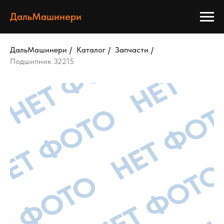
ДальМашинери
ДальМашинери
/
Каталог
/
Запчасти
/
Подшипник 32215