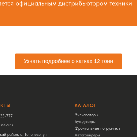
ется официальным дистрибьютором техники
Узнать подробнее о катках 12 тонн
АКТЫ
КАТАЛОГ
Экскаваторы
33-777
Бульдозеры
ssia.ru
Фронтальные погрузчики
ий район, с. Тополево, ул.
Автогрейдеры