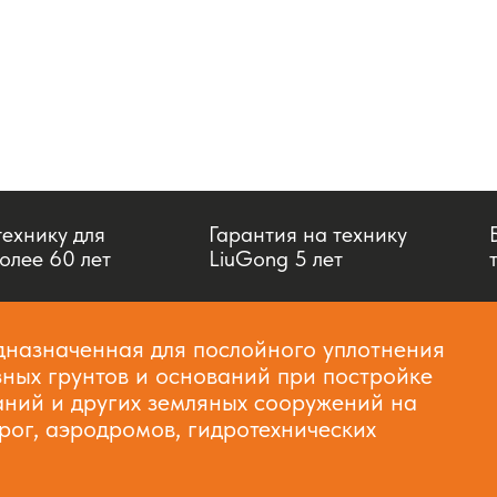
ехнику для
Гарантия на технику
олее 60 лет
LiuGong 5 лет
назначенная для послойного уплотнения
зных грунтов и оснований при постройке
аний и других земляных сооружений на
рог, аэродромов, гидротехнических