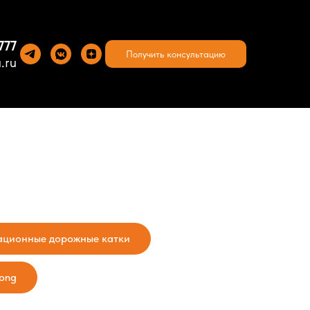
777
Получить консультацию
.ru
ационные дорожные катки
ong