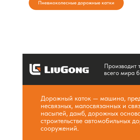
Пневмоколесные дорожные катки
Производит т
всего мира б
Дорожный каток — машина, пред
несвязных, малосвязанных и свя
насыпей, дамб, дорожных основ
строительстве автомобильных до
сооружений.