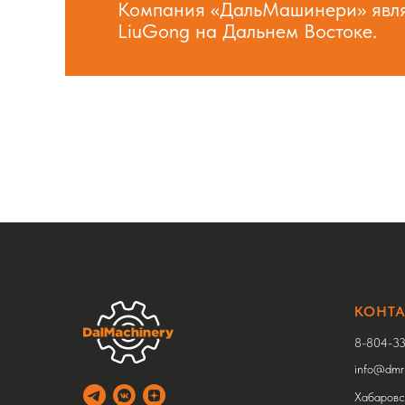
Компания «ДальМашинери» явля
LiuGong на Дальнем Востоке.
КОНТ
8-804-33
info@dmru
Хабаровск