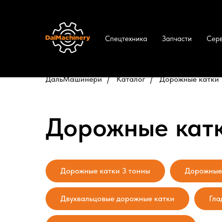
Спецтехника
Запчасти
Сер
ДальМашинери
/
Каталог
/
Дорожные катки
Дорожные катк
Дорожные катки 3 тонны
Дорожные 
Двухвальцовые дорожные катки
Гла