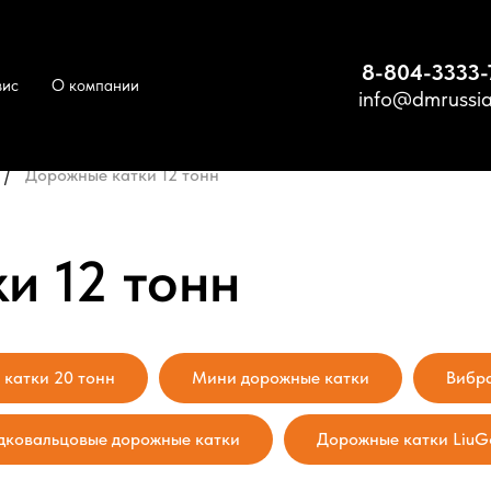
8-804-3333-
вис
О компании
info@dmrussia
/
Дорожные катки 12 тонн
и 12 тонн
катки 20 тонн
Мини дорожные катки
Вибр
дковальцовые дорожные катки
Дорожные катки LiuG