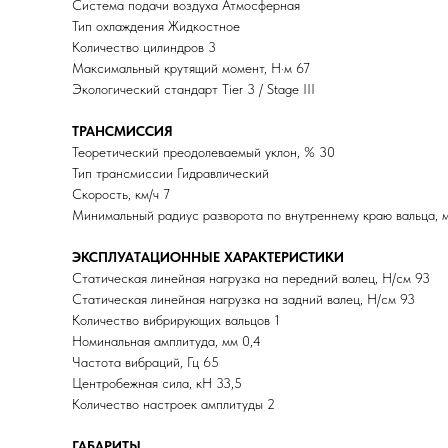
Система подачи воздуха Атмосферная
Тип охлаждения Жидкостное
Количество цилиндров 3
Максимальный крутящий момент, Н·м 67
Экологический стандарт Tier 3 / Stage III
ТРАНСМИССИЯ
Теоретический преодолеваемый уклон, % 30
Тип трансмиссии Гидравлический
Скорость, км/ч 7
Минимальный радиус разворота по внутреннему краю вальца, 
ЭКСПЛУАТАЦИОННЫЕ ХАРАКТЕРИСТИКИ
Статическая линейная нагрузка на передний валец, H/см 93
Статическая линейная нагрузка на задний валец, H/см 93
Количество вибрирующих вальцов 1
Номинальная амплитуда, мм 0,4
Частота вибраций, Гц 65
Центробежная сила, кН 33,5
Количество настроек амплитуды 2
ГАБАРИТЫ