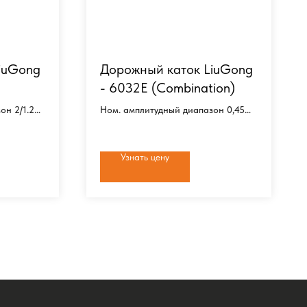
iuGong
Дорожный каток LiuGong
- 6032E (Combination)
он 2/1.2
Ном. амплитудный диапазон 0,45
мм
Рабочая ширина 1200 мм
Экспл. масса 3 200 кг
Узнать цену