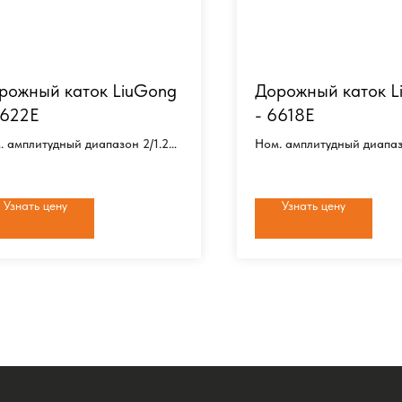
рожный каток LiuGong
Дорожный каток L
6622E
- 6618E
. амплитудный диапазон 2/1.2
Ном. амплитудный диапаз
мм
очая ширина 2130 мм
Рабочая ширина 2130 мм
пл. масса 22000 кг
Экспл. масса 18300 кг
Узнать цену
Узнать цену