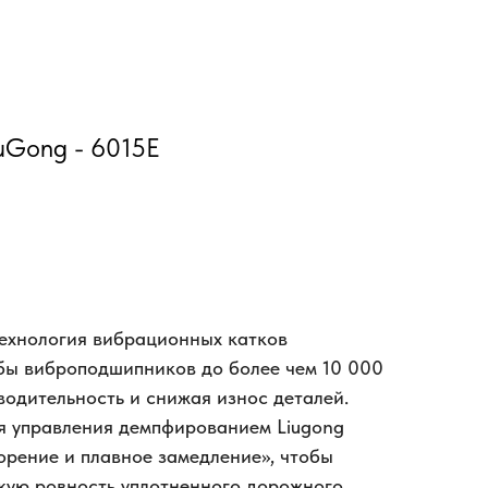
uGong - 6015E
технология вибрационных катков
бы виброподшипников до более чем 10 000
водительность и снижая износ деталей.
я управления демпфированием Liugong
орение и плавное замедление», чтобы
кую ровность уплотненного дорожного