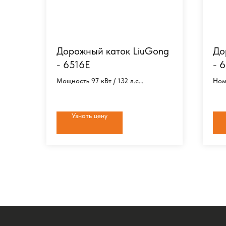
Дорожный каток LiuGong
До
- 6516E
- 
Мощность 97 кВт / 132 л.c
Ном
Рабочая ширина 2250 мм
мм
Экспл. масса 14000 кг
Раб
Экс
Узнать цену