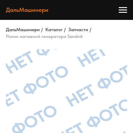
ДальМашинери
ДальМашинери
/
Каталог
/
Запчасти
/
Ролик натяжной генератора Sandvik