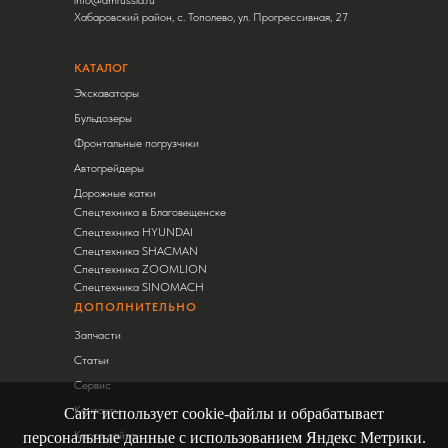
info@dmrussia.ru
Хабаровский район, с. Тополево, ул. Прогрессивная, 27
КАТАЛОГ
Экскаваторы
Бульдозеры
Фронтальные погрузчики
Автогрейдеры
Дорожные катки
Спецтехника в Благовещенске
Спецтехника HYUNDAI
Спецтехника SHACMAN
Спецтехника ZOOMLION
Спецтехника SINOMACH
ДОПОЛНИТЕЛЬНО
Запчасти
Статьи
Сервис
Контакты
Сайт использует cookie-файлы и обрабатывает
Карта сайта
персональные данные с использованием Яндекс Метрики.