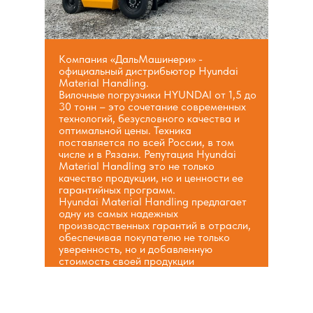
Компания «ДальМашинери» -
официальный дистрибьютор Hyundai
Material Handling.
Вилочные погрузчики HYUNDAI от 1,5 до
30 тонн – это сочетание современных
технологий, безусловного качества и
оптимальной цены. Техника
поставляется по всей России, в том
числе и в Рязани. Репутация Hyundai
Material Handling это не только
качество продукции, но и ценности ее
гарантийных программ.
Hyundai Material Handling предлагает
одну из самых надежных
производственных гарантий в отрасли,
обеспечивая покупателю не только
уверенность, но и добавленную
стоимость своей продукции