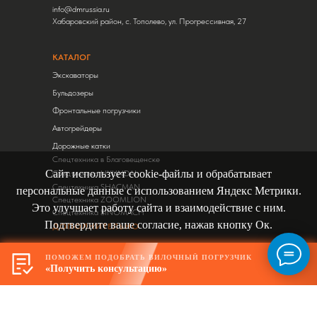
info@dmrussia.ru
Хабаровский район, с. Тополево, ул. Прогрессивная, 27
КАТАЛОГ
Экскаваторы
Бульдозеры
Фронтальные погрузчики
Автогрейдеры
Дорожные катки
Спецтехника в Благовещенске
Сайт использует cookie-файлы и обрабатывает
Спецтехника HYUNDAI
Спецтехника SHACMAN
персональные данные с использованием Яндекс Метрики.
Спецтехника ZOOMLION
Это улучшает работу сайта и взаимодействие с ним.
Спецтехника SINOMACH
Подтвердите ваше согласие, нажав кнопку Ок.
ДОПОЛНИТЕЛЬНО
Запчасти
Ок
ПОМОЖЕМ ПОДОБРАТЬ ВИЛОЧНЫЙ ПОГРУЗЧИК
Статьи
«Получить консультацию»
Сервис
Контакты
Карта сайта