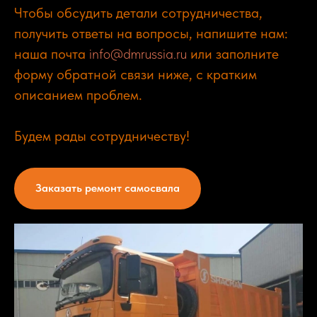
Чтобы обсудить детали сотрудничества,
получить ответы на вопросы, напишите нам:
наша почта
info@dmrussia.ru
или заполните
форму обратной связи ниже, с кратким
описанием проблем.
Будем рады сотрудничеству!
Заказать ремонт самосвала