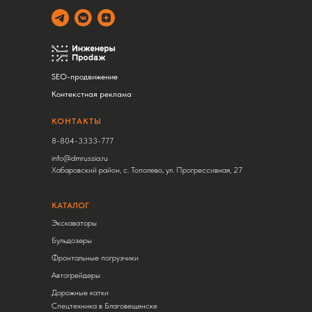
SEO-продвижение
Контекстная реклама
КОНТАКТЫ
8-804-3333-777
info@dmrussia.ru
Хабаровский район, с. Тополево, ул. Прогрессивная, 27
КАТАЛОГ
Экскаваторы
Бульдозеры
Фронтальные погрузчики
Автогрейдеры
Дорожные катки
Спецтехника в Благовещенске