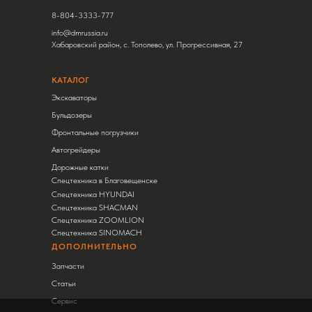
8-804-3333-777
info@dmrussia.ru
Хабаровский район, с. Тополево, ул. Прогрессивная, 27
КАТАЛОГ
Экскаваторы
Бульдозеры
Фронтальные погрузчики
Автогрейдеры
Дорожные катки
Спецтехника в Благовещенске
Спецтехника HYUNDAI
Спецтехника SHACMAN
Спецтехника ZOOMLION
Спецтехника SINOMACH
ДОПОЛНИТЕЛЬНО
Запчасти
Статьи
Сервис