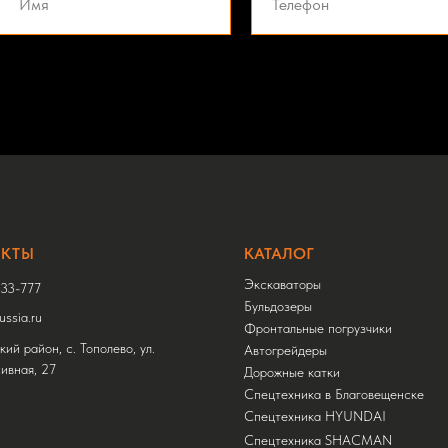
АКТЫ
КАТАЛОГ
Экскаваторы
33-777
Бульдозеры
ssia.ru
Фронтальные погрузчики
ий район, с. Тополево, ул.
Автогрейдеры
ивная, 27
Дорожные катки
Спецтехника в Благовещенске
Спецтехника HYUNDAI
Спецтехника SHACMAN