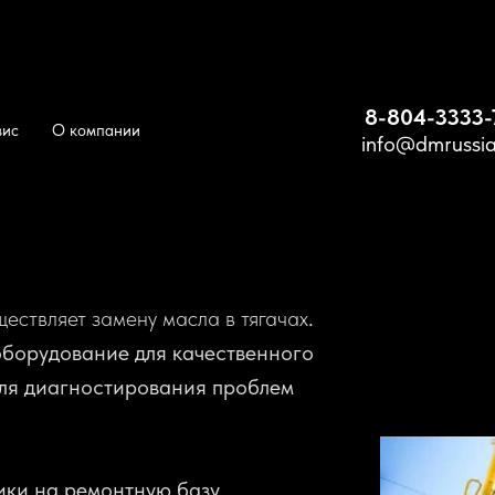
8-804-3333-
вис
О компании
info@dmrussia
е ТО
/
Замена масла в тягаче
е
ществляет замену масла в тягачах
.
борудование для качественного
для диагностирования проблем
ики на ремонтную базу