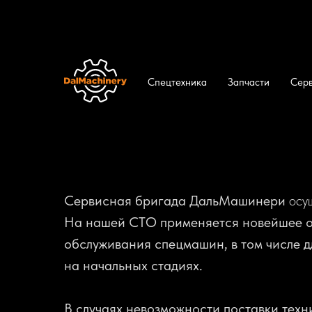
Спецтехника
Запчасти
Сер
ДальМашинери
/
Сервис и ремонт
/
Планово
Замена масла в тягач
Сервисная бригада ДальМашинери
осу
На нашей СТО применяется новейшее о
обслуживания спецмашин, в том числе 
на начальных стадиях.
В случаях невозможности поставки техн