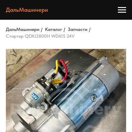
ДальМашинери
ДальМашинери
/
Каталог
/
Запчасти
/
Стартер QDXJ2800H WD615 24V