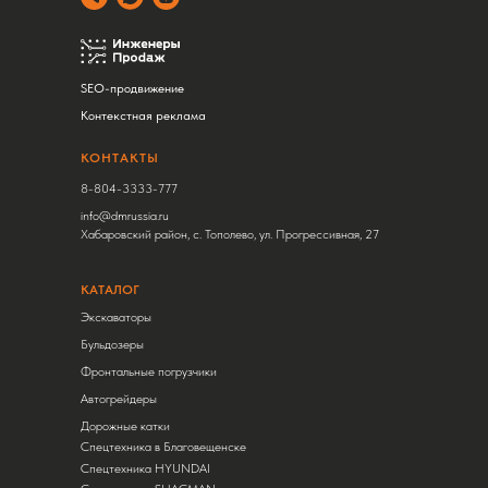
SEO-продвижение
Контекстная реклама
КОНТАКТЫ
8-804-3333-777
info@dmrussia.ru
Хабаровский район, с. Тополево, ул. Прогрессивная, 27
КАТАЛОГ
Экскаваторы
Бульдозеры
Фронтальные погрузчики
Автогрейдеры
Дорожные катки
Спецтехника в Благовещенске
Спецтехника HYUNDAI