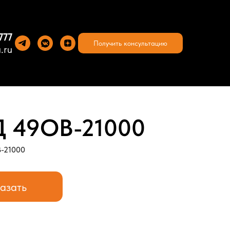
777
Получить консультацию
.ru
 49OB-21000
B-21000
азать