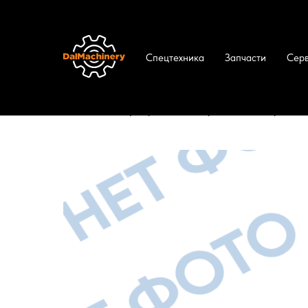
Спецтехника
Запчасти
Сер
ДальМашинери
/
Каталог
/
Запчасти
/
ТНВ