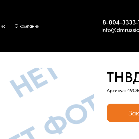
8-804-3333-
вис
О компании
info@dmrussia
Д 49OB-21000
ТНВД
Артикул: 49O
Зак