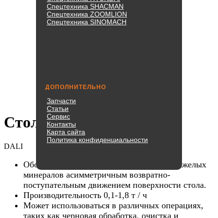
Спецтехника SHACMAN
Спецтехника ZOOMLION
Спецтехника SINOMACH
ДОПОЛНИТЕЛЬНО
Запчасти
Статьи
Сервис
Стол для встряхивания
Контакты
Карта сайта
Политика конфиденциальности
DALI
Оборудование для разделения легких и тяжелых
минералов асимметричным возвратно-
поступательным движением поверхности стола.
Производительность 0,1-1,8 т / ч
Может использоваться в различных операциях,
таких как черновая обработка, очистка и