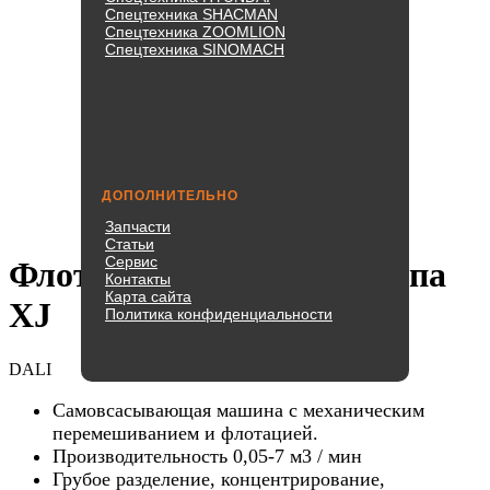
Спецтехника SHACMAN
Спецтехника ZOOMLION
Спецтехника SINOMACH
ДОПОЛНИТЕЛЬНО
Запчасти
Статьи
Сервис
Флотационная камера типа
Контакты
Карта сайта
XJ
Политика конфиденциальности
DALI
Самовсасывающая машина с механическим
перемешиванием и флотацией.
Производительность 0,05-7 м3 / мин
Грубое разделение, концентрирование,