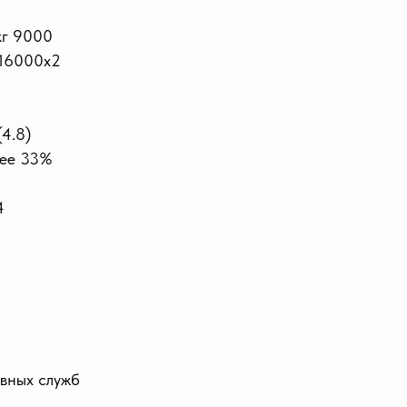
кг 9000
 16000х2
4.8)
нее 33%
4
ивных служб