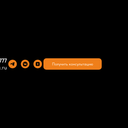
777
Получить консультацию
.ru
свал Shacman
0 SX3258DT385
та с производства.
я модель -
SX32586W385C