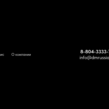
амосвал Shacman F3000 SX3258DT385
8-804-3333-
вис
О компании
info@dmrussia
Само
F300
Модель сня
Аналогична