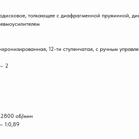
нодисковое, толкающее с диафрагменной пружинной, ди
невмоусилителем
нхронизированная, 12-ти ступенчатая, с ручным управл
 – 2
 2800 об/мин
– 1:0,89