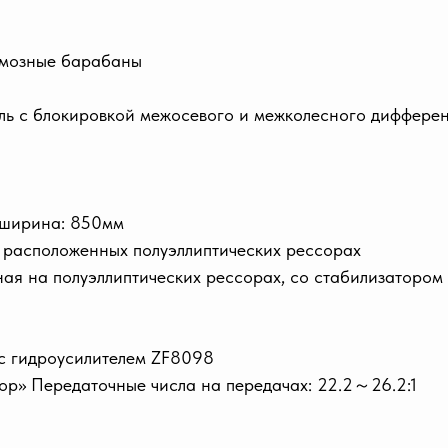
ормозные барабаны
ель с блокировкой межосевого и межколесного диффере
 ширина: 850мм
 расположенных полуэллиптических рессорах
ая на полуэллиптических рессорах, со стабилизатором
 с гидроусилителем ZF8098
ор» Передаточные числа на передачах: 22.2～26.2:1