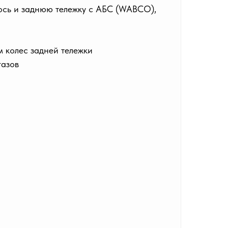
 ось и заднюю тележку с АБС (WABCO),
 колес задней тележки
газов