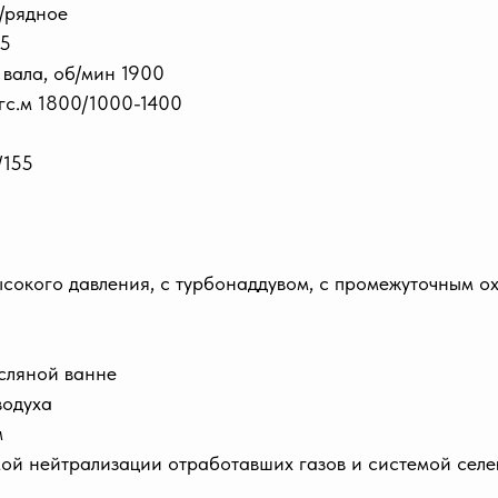
/рядное
75
вала, об/мин 1900
гс.м 1800/1000-1400
/155
сокого давления, с турбонаддувом, с промежуточным о
сляной ванне
водуха
м
мой нейтрализации отработавших газов и системой селе