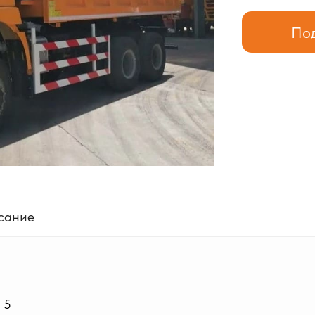
Под
сание
 5