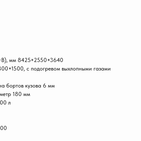
×В), мм 8425×2550×3640
0×1500, с подогревом выхлопными газами
на бортов кузова 6 мм
метр 180 мм
00 л
000