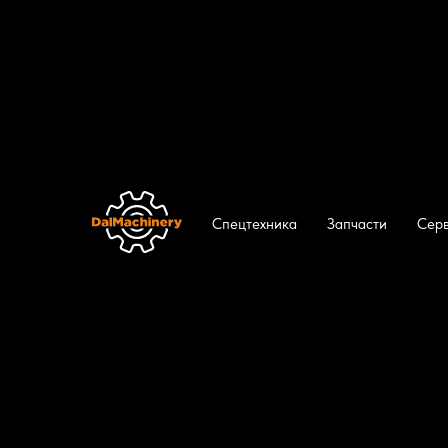
ДальМашинери
/
Каталог
/
Самосвалы
/
С
Спецтехника
Запчасти
Сер