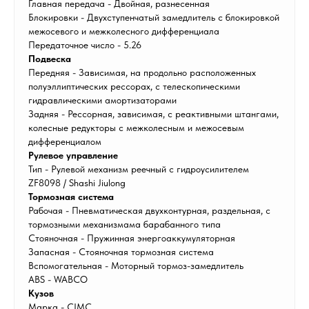
Главная передача - Двойная, разнесенная
Блокировки - Двухступенчатый замедлитель с блокировкой
межосевого и межколесного дифференциала
Передаточное число - 5.26
Подвеска
Передняя - Зависимая, на продольно расположенных
полуэллиптических рессорах, с телескопическими
гидравлическими амортизаторами
Задняя - Рессорная, зависимая, с реактивными штангами,
колесные редукторы с межколесным и межосевым
дифференциалом
Рулевое управление
Тип - Рулевой механизм реечный с гидроусилителем
ZF8098 / Shashi Jiulong
Тормозная система
Рабочая - Пневматическая двухконтурная, раздельная, с
тормозными механизмама барабанного типа
Стояночная - Пружинная энергоаккумуляторная
Запасная - Стояночная тормозная система
Вспомогательная - Моторный тормоз-замедлитель
ABS - WABCO
Кузов
Марка - CIMC