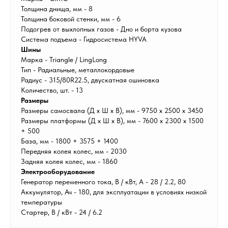
Толщина днища, мм - 8
Толщина боковой стенки, мм - 6
Подогрев от выхлопных газов - Дно и борта кузова
Система подъема - Гидросистема HYVA
Шины
Марка - Triangle / LingLong
Тип - Радиальные, металлокордовые
Радиус - 315/80R22.5, двускатная ошиновка
Количество, шт. - 13
Размеры
Размеры самосвала (Д х Ш х В), мм - 9750 х 2500 х 3450
Размеры платформы (Д х Ш х В), мм - 7600 х 2300 х 1500
+ 500
База, мм - 1800 + 3575 + 1400
Передняя колея колес, мм - 2030
Задняя колея колес, мм - 1860
Электрооборудование
Генератор переменного тока, В / кВт, А - 28 / 2.2, 80
Аккумулятор, Ач - 180, для эксплуатации в условиях низкой
температуры
Стартер, В / кВт - 24 / 6.2