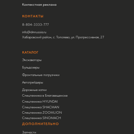
Контекстная реклама
КОНТАКТЫ
8-804-3333-777
info@dmrussia.ru
Хабаровский район, с. Тополево, ул. Прогрессивная, 27
КАТАЛОГ
Экскаваторы
Бульдозеры
Фронтальные погрузчики
Автогрейдеры
Дорожные катки
Спецтехника в Благовещенске
Спецтехника HYUNDAI
Спецтехника SHACMAN
Спецтехника ZOOMLION
Спецтехника SINOMACH
ДОПОЛНИТЕЛЬНО
Запчасти