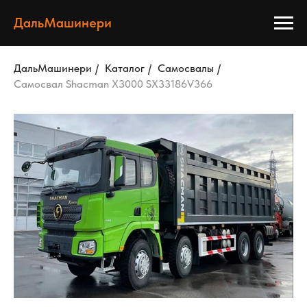
ДальМашинери
ДальМашинери
/
Каталог
/
Самосвалы
/
Самосвал Shacman X3000 SX33186V366