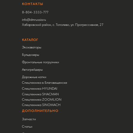
КОНТАКТЫ
8-804-3333-777
info@dmrussia.ru
Хабаровский район, с. Тополево, ул. Прогрессивная, 27
КАТАЛОГ
Экскаваторы
Бульдозеры
Фронтальные погрузчики
Автогрейдеры
Дорожные катки
Спецтехника в Благовещенске
Спецтехника HYUNDAI
Спецтехника SHACMAN
Спецтехника ZOOMLION
Спецтехника SINOMACH
ДОПОЛНИТЕЛЬНО
Запчасти
Статьи