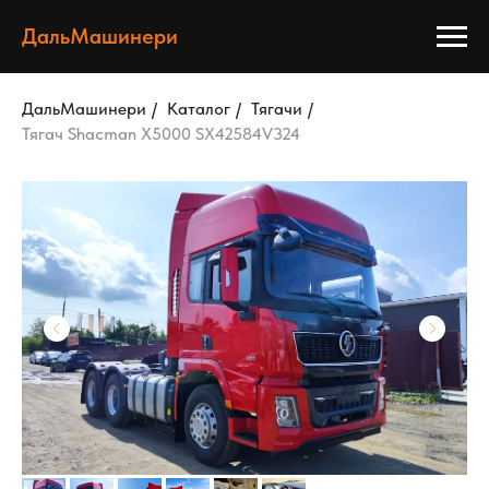
ДальМашинери
ДальМашинери
/
Каталог
/
Тягачи
/
Тягач Shacman X5000 SX42584V324