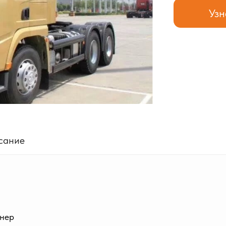
Узн
сание
онер