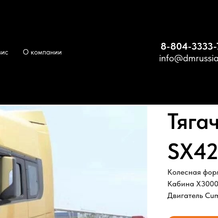
8-804-3333-
вис
О компании
info@dmrussia
 Shacman X3000 SX42586W324C
Тяга
SX4
Колесная форм
Кабина X300
Двигатель Cu