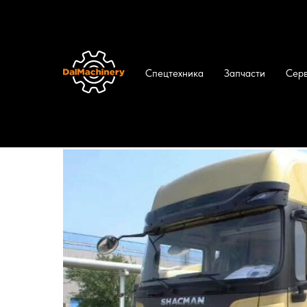
Спецтехника
Запчасти
Сер
ДальМашинери
/
Каталог
/
Тягачи
/
Тягач