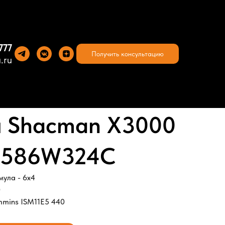
777
Получить консультацию
.ru
ч Shacman X3000
2586W324C
ула - 6х4
0
mmins ISM11E5 440