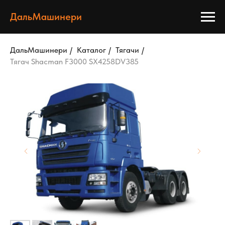
ДальМашинери
ДальМашинери
/
Каталог
/
Тягачи
/
Тягач Shacman F3000 SX4258DV385