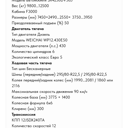
Модель автомобиля SX4258DV385
Вес (кг) 9800…12500
Кабина F3000
Размеры (мм) 7450×2490…2550× 3750…3950
Преодолеваемый подъем (%) 50
Двигатель тягача
Тип двигателя Дизель
Модель WEICHAI WP12.430E50
Мощность двигателя (л.с.) 430
Количество цилиндров 6
Экологический класс Евро 5
Ходовая часть тягача
Тип шин Бескамерные
Шины (передние/задние) 295/80-R22,5 / 295/80-R22,5
Колея передний/задних колес (мм) 1990…2081 / 1860 или
2116
Максимальная скорость движения 90 км/ч
Колесная база (мм) 3775 + 1400
Колесная формула 6х6
Клиренс (мм) 300
Трансмиссия
КПП 12JSDX240TA
Количество скоростей 12