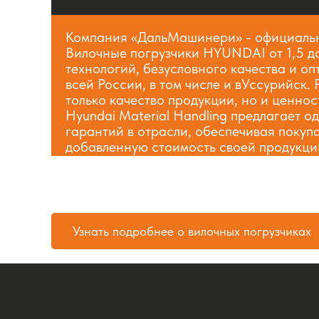
Компания «ДальМашинери» - официальны
Вилочные погрузчики HYUNDAI от 1,5 д
технологий, безусловного качества и оп
всей России, в том числе и вУссурийск. 
только качество продукции, но и ценно
Hyundai Material Handling предлагает 
гарантий в отрасли, обеспечивая покупа
добавленную стоимость своей продукци
Узнать подробнее о вилочных погрузчиках