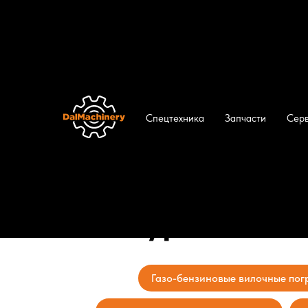
ДальМашинери
/
Каталог
/
Вилочные погрузч
Спецтехника
Запчасти
Сер
Вилочные погр
в Уссурийске
Газо-бензиновые вилочные пог