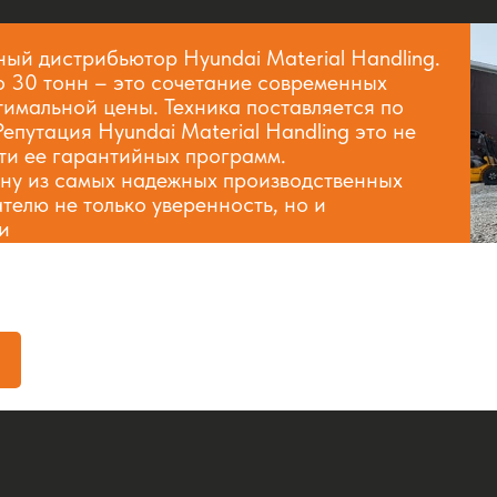
й дистрибьютор Hyundai Material Handling.
о 30 тонн – это сочетание современных
тимальной цены. Техника поставляется по
Репутация Hyundai Material Handling это не
сти ее гарантийных программ.
одну из самых надежных производственных
телю не только уверенность, но и
и