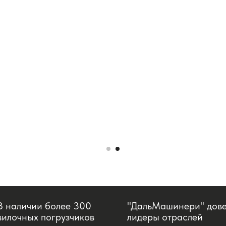
В наличии более 300
"ДальМашинери" дов
вилочных погрузчиков
лидеры отраслей