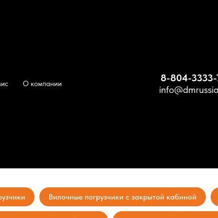
8-804-3333-
ики Hyundai в Уссурийске
вис
О компании
info@dmrussia
узчики Hyundai
рузчики
Вилочные погрузчики с закрытой кабиной