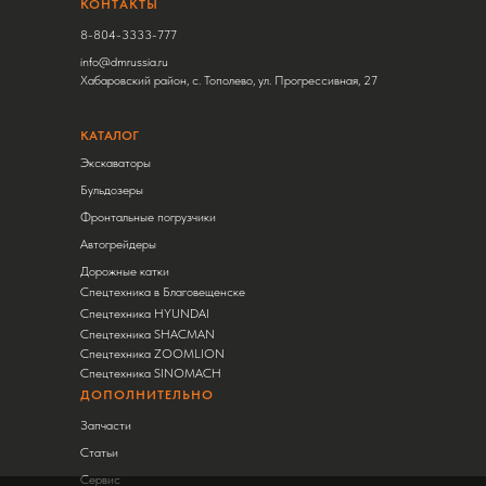
КОНТАКТЫ
8-804-3333-777
info@dmrussia.ru
Хабаровский район, с. Тополево, ул. Прогрессивная, 27
КАТАЛОГ
Экскаваторы
Бульдозеры
Фронтальные погрузчики
Автогрейдеры
Дорожные катки
Спецтехника в Благовещенске
Спецтехника HYUNDAI
Спецтехника SHACMAN
Спецтехника ZOOMLION
Спецтехника SINOMACH
ДОПОЛНИТЕЛЬНО
Запчасти
Статьи
Сервис