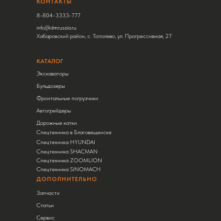
КОНТАКТЫ
8-804-3333-777
info@dmrussia.ru
Хабаровский район, с. Тополево, ул. Прогрессивная, 27
КАТАЛОГ
Экскаваторы
Бульдозеры
Фронтальные погрузчики
Автогрейдеры
Дорожные катки
Спецтехника в Благовещенске
Спецтехника HYUNDAI
Спецтехника SHACMAN
Спецтехника ZOOMLION
Спецтехника SINOMACH
ДОПОЛНИТЕЛЬНО
Запчасти
Статьи
Сервис