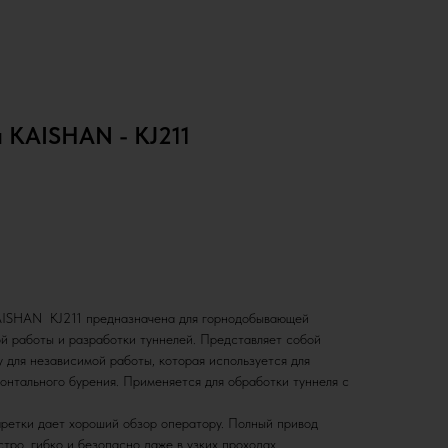
 KAISHAN - KJ211
AISHAN KJ211 предназначена для горнодобывающей
й работы и разработки туннелей. Представляет собой
 для независимой работы, которая используется для
зонтального бурения. Применяется для обработки туннеля с
ретки дает хороший обзор оператору. Полный привод
стро, гибко и безопасно даже в узких проходах.