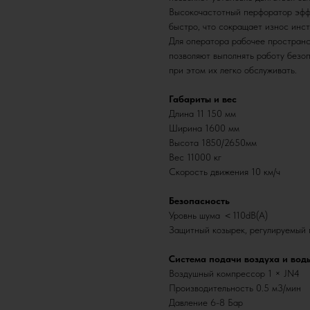
Высокочастотный перфоратор эфф
быстро, что сокращает износ инст
Для оператора рабочее пространс
позволяют выполнять работу безо
при этом их легко обслуживать.
Габариты и вес
Длина 11 150 мм
Ширина 1600 мм
Высота 1850/2650мм
Вес 11000 кг
Скорость движения 10 км/ч
Безопасность
Уровнь шума ＜110dB(A)
Защитный козырек, регулируемый
Система подачи воздуха и вод
Воздушный компрессор 1 × JN4
Производительность 0.5 м3/мин
Давление 6-8 Бар