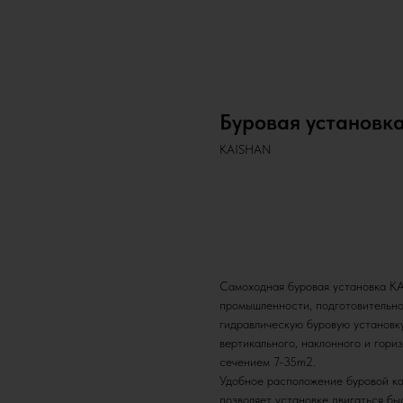
Буровая установка
KAISHAN
Получить предложение
Самоходная буровая установка K
промышленности, подготовительно
гидравлическую буровую установку
вертикального, наклонного и гори
сечением 7-35m2.
Удобное расположение буровой ка
позволяет установке двигаться бы