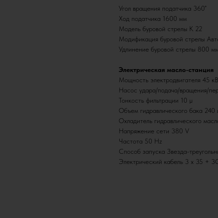
Угол вращения податчика 360˚
Ход податчика 1600 мм
Модель буровой стрелы К 22
Модификация буровой стрелы Авт
Удлинение буровой стрелы 800 м
Электрическая масло-станция
Мощность электродвигателя 45 кВт
Насос удара/подача/вращения/пе
Тонкость фильтрации 10 µ
Объем гидравлического бака 240 
Охладитель гидравлического мас
Напряжение сети 380 V
Частота 50 Hz
Способ запуска Звезда-треугольн
Электрический кабель 3 х 35 + 3