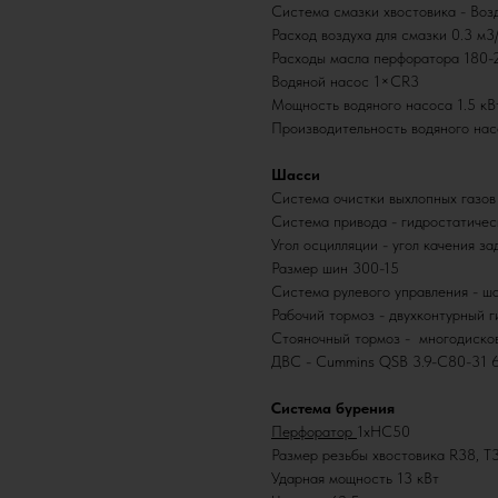
Система смазки хвостовика - Воз
Расход воздуха для смазки 0.3 м3
Расходы масла перфоратора 180-2
Водяной насос 1×CR3
Мощность водяного насоса 1.5 кВ
Производительность водяного нас
Шасси
Система очистки выхлопных газов
Система привода - гидростатичес
Угол осцилляции - угол качения з
Размер шин 300-15
Система рулевого управления - ш
Рабочий тормоз - двухконтурный 
Стояночный тормоз - многодисков
ДВС - Cummins QSB 3.9-C80-31 6
Система бурения
Перфоратор
1хHC50
Размер резьбы хвостовика R38, T
Ударная мощность 13 кВт