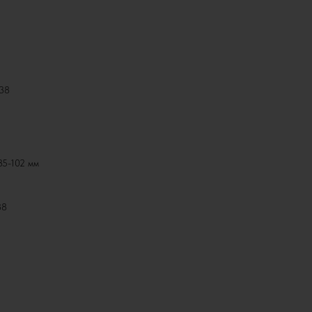
T38
Ø35-102 мм
U
38