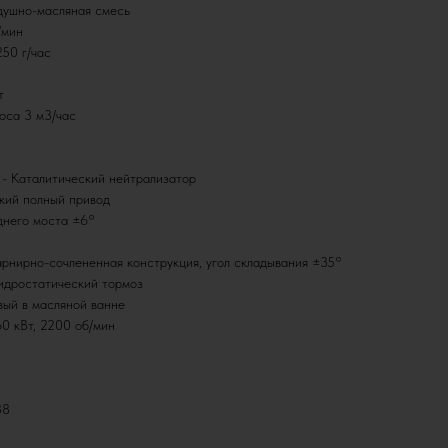
душно-масляная смесь
/мин
50 г/час
т
оса 3 м3/час
 - Каталитический нейтрализатор
кий полный привод
аднего моста ±6°
арнирно-сочлененная конструкция, угол складывания ±35°
гидростатический тормоз
ый в масляной ванне
0 кВт, 2200 об/мин
38