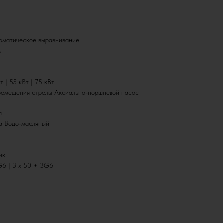
оматическое выравнивание
м
 | 55 кВт | 75 кВт
ремещения стрелы Аксиально-поршневой насос
л
ла Водо-масляный
ик
G6 | 3 х 50 + 3G6