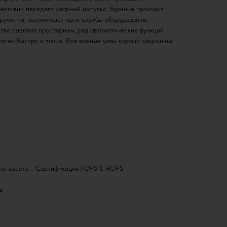
ективно передает ударный импульс, бурение проходит
румента, увеличивает срок службы оборудования.
тво сделано просторным, ряд автоматических функций
пасно быстро и точно. Все важные узлы хорошо защищены,
 по высоте - Сертификация FOPS & ROPS
ы