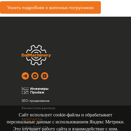
Узнать подробнее о вилочных погрузчиках
SEO-продвижение
Контекстная реклама
Сайт использует cookie-файлы и обрабатывает
КОНТАКТЫ
персональные данные с использованием Яндекс Метрики.
8-804-3333-777
Это улучшает работу сайта и взаимодействие с ним.