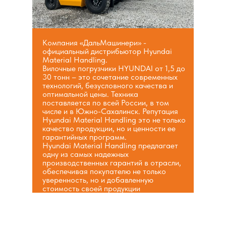
Компания «ДальМашинери» -
официальный дистрибьютор Hyundai
Material Handling.
Вилочные погрузчики HYUNDAI от 1,5 до
30 тонн – это сочетание современных
технологий, безусловного качества и
оптимальной цены. Техника
поставляется по всей России, в том
числе и в Южно-Сахалинск. Репутация
Hyundai Material Handling это не только
качество продукции, но и ценности ее
гарантийных программ.
Hyundai Material Handling предлагает
одну из самых надежных
производственных гарантий в отрасли,
обеспечивая покупателю не только
уверенность, но и добавленную
стоимость своей продукции