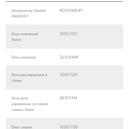
Аккумулятор Sandvik
BG01048549
04600417
Блок клапанный
5500.1557
Axera
Блок клапанов
2639.8448
Блок регулирующий в
5500.1530
сборе
Блок реле
8874.9749
управления системой
смазки Axera
Блок смазки
1058.7738