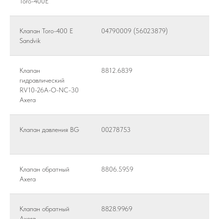
Toro-400E
Клапан Toro-400 E
04790009 (56023879)
Sandvik
Клапан
8812.6839
гидравлический
RV10-26A-O-NC-30
Axera
Клапан давления BG
00278753
Клапан обратный
8806.5959
Axera
Клапан обратный
8828.9969
Axera