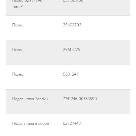
Палец 02971790
037.00.000
Toro.Р
Палец
29602703
Палец
29613225
Палец
56012411
Педаль газа Sandvik
7741246 00783590
КОНТАКТЫ
8-804-3333-777
info@dmrussia.ru
Хабаровский район, с. Тополево, ул.
Педаль газа в сборе
02727440
Прогрессивная, 27