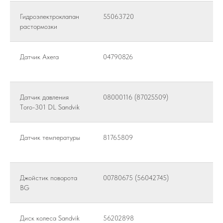
Гидроэлектроклапан
55063720
растормозки
Датчик Axera
04790826
Датчик давления
08000116 (87025509)
Тoro-301 DL Sandvik
Датчик температуры
81765809
Джойстик поворота
00780675 (56042745)
BG
Диск колеса Sandvik
56202898