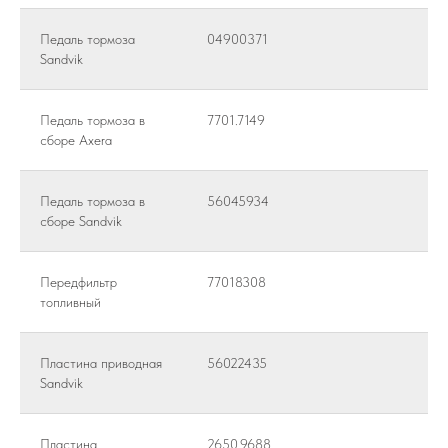
© 2017-2026
Педаль тормоза
04900371
КАТАЛОГ
Экскаваторы
Sandvik
Бульдозеры
Фронтальные погрузчики
Автогрейдеры
Педаль тормоза в
7701.7149
Дорожные катки
Техника в Благовещенске
сборе Axera
Спецтехника HYUNDAI
Спецтехника SHACMAN
Спецтехника ZOOMLION
Педаль тормоза в
56045934
Спецтехника SINOMACH
сборе Sandvik
ДОПОЛНИТЕЛЬНО
Запчасти
Статьи
Сервис
Передфильтр
77018308
Контакты
топливный
Карта сайта
Политика конфиденциальности
Пластина приводная
56022435
Sandvik
Пластина
2650.9688