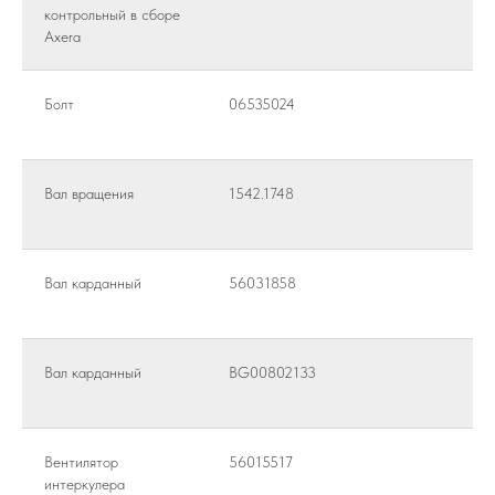
контрольный в сборе
Axera
Болт
06535024
Вал вращения
1542.1748
Вал карданный
56031858
Вал карданный
BG00802133
Вентилятор
56015517
интеркулера