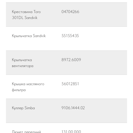
Крестовина Toro
04704266
301DL Sandvik
Крыльчатка Sandvik
55155435
Крыльчатка
8972.6009
вентилятора
Крышка масляного
56012851
фильтра
Куллер Simba
9106.1444.02
Люнет передний
131.00.000