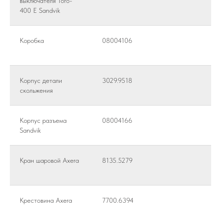
выключателя Toro-
400 Е Sandvik
Коробка
08004106
Корпус детали
3029.9518
скольжения
Корпус разъема
08004166
Sandvik
Кран шаровой Axera
8135.5279
Крестовина Axera
7700.6394