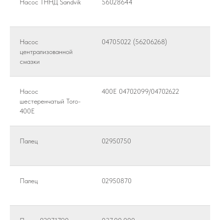
Насос ТННД Sandvik
56028644
Насос
04705022 (56206268)
централизованной
смазки
Насос
400E 04702099/04702622
шестеренчатый Toro-
400E
Палец
02950750
Палец
02950870