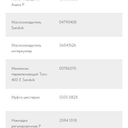
Axera Р
Маслоохладитель
04790408
Sandvik
Маслоохладитель
56047626
интеркуллер
Механизм
00786070
переключающий Toro-
400 E Sandvik
Муфта шестерня
5505.0828
Накладка
2084.1018
регулировочная Р