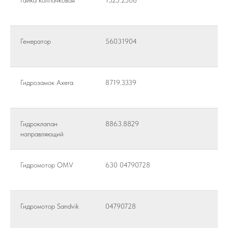
Гайка колпачковая
1525.2568
Генератор
56031904
Гидрозамок Axera
8719.3339
Гидроклапан
8863.8829
направляющий
Гидромотор OMV
630 04790728
Гидромотор Sandvik
04790728