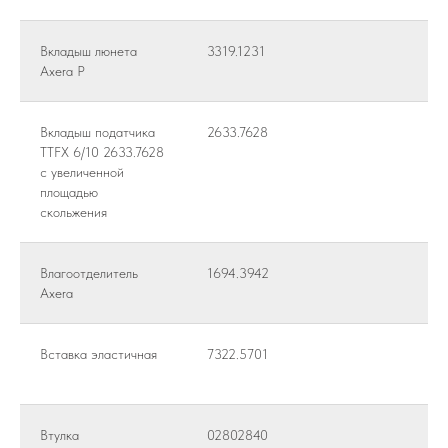
Вкладыш люнета
3319.1231
Axera Р
Вкладыш податчика
2633.7628
TTFХ 6/10 2633.7628
с увеличенной
площадью
скольжения
Влагоотделитель
1694.3942
Axera
Вставка эластичная
7322.5701
Втулка
02802840