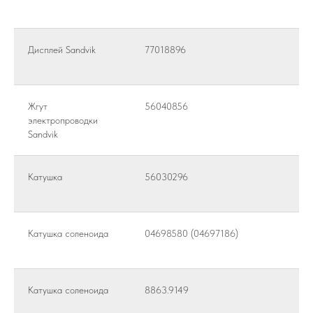
Дисплей Sandvik
77018896
Жгут
56040856
электропроводки
Sandvik
Катушка
56030296
Катушка соленоида
04698580 (04697186)
Катушка соленоида
8863.9149