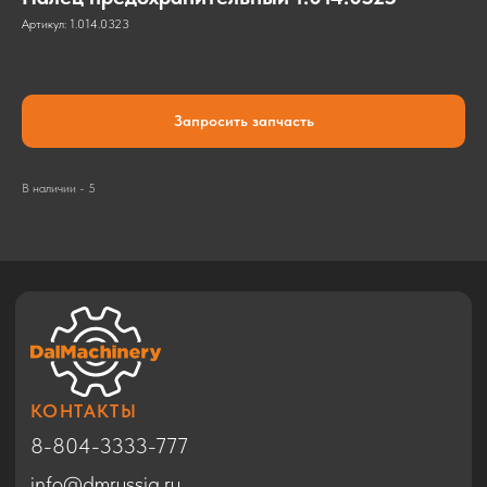
Артикул:
1.014.0323
Запросить запчасть
КОНТАКТЫ
8-804-3333-777
В наличии - 5
info@dmrussia.ru
Хабаровский район, с. Тополево, ул.
Прогрессивная, 27
© 2017-2026
КАТАЛОГ
Экскаваторы
Бульдозеры
Фронтальные погрузчики
Автогрейдеры
Дорожные катки
Техника в Благовещенске
Спецтехника HYUNDAI
Спецтехника SHACMAN
Спецтехника ZOOMLION