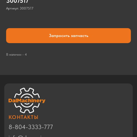
3007517
Артикул:
3007517
Запросить запчасть
КОНТАКТЫ
8-804-3333-777
В наличии - 4
info@dmrussia.ru
Хабаровский район, с. Тополево, ул.
Прогрессивная, 27
© 2017-2026
КАТАЛОГ
Экскаваторы
Бульдозеры
Фронтальные погрузчики
Автогрейдеры
Дорожные катки
Техника в Благовещенске
Спецтехника HYUNDAI
Спецтехника SHACMAN
Спецтехника ZOOMLION