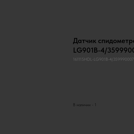
Датчик спидометр
LG901B-4/359990
161115HDL-LG901B-4/359990007
Запросить запчасть
В наличии - 1