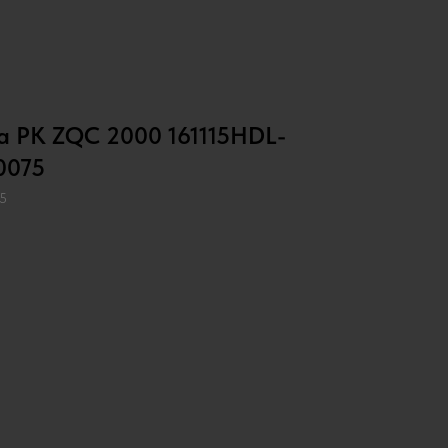
а РК ZQC 2000 161115HDL-
0075
5