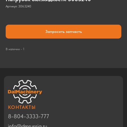
Артикул:
3063240
Запросить запчасть
КОНТАКТЫ
8-804-3333-777
В наличии - 1
info@dmrussia.ru
Хабаровский район, с. Тополево, ул.
Прогрессивная, 27
© 2017-2026
КАТАЛОГ
Экскаваторы
Бульдозеры
Фронтальные погрузчики
Автогрейдеры
Дорожные катки
Техника в Благовещенске
Спецтехника HYUNDAI
Спецтехника SHACMAN
Спецтехника ZOOMLION